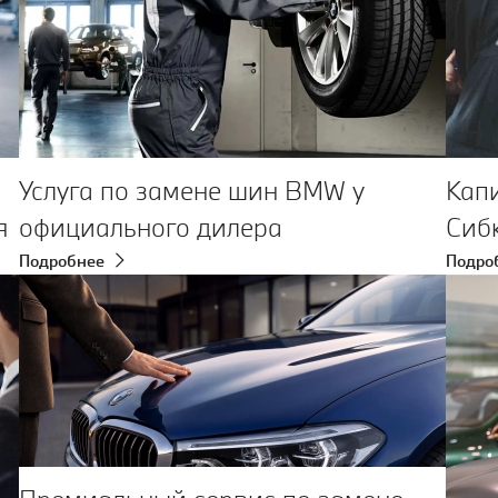
Услуга по замене шин BMW у
Кап
я
официального дилера
Сиб
Подробнее
Подро