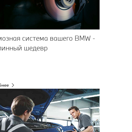
мозная система вашего BMW -
линный шедевр
бнее