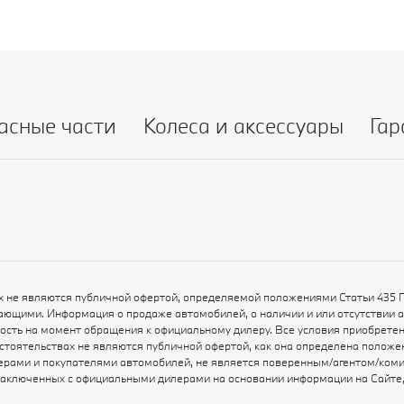
асные части
Колеса и аксессуары
Гар
х не являются публичной офертой, определяемой положениями Статьи 435 
ающими. Информация о продаже автомобилей, о наличии и или отсутствии 
ьность на момент обращения к официальному дилеру. Все условия приобрет
бстоятельствах не являются публичной офертой, как она определена полож
рами и покупателями автомобилей, не является поверенным/агентом/коми
заключенных с официальными дилерами на основании информации на Сайте, 